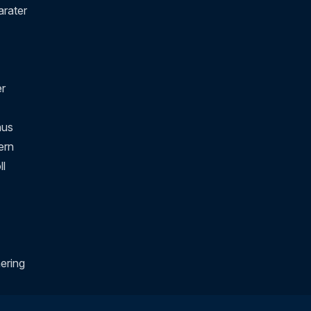
rater
er
nus
ern
ll
ering