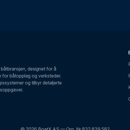
båtbransjen, designet for å
en for båtopplag og verksteder.
ssystemer og tilbyr detaljerte
dsoppgaver.
© 2026 BoatX AS — Org. Nr
832 839 582