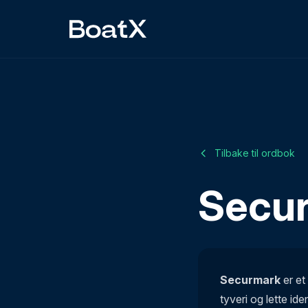
Tilbake til ordbok
Secu
Securmark
er et
tyveri og lette id