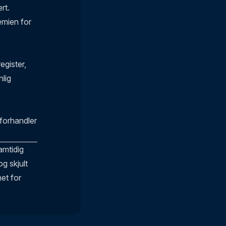
rt.
emien for
egister,
nlig
 forhandler
amtidig
g skjult
et for