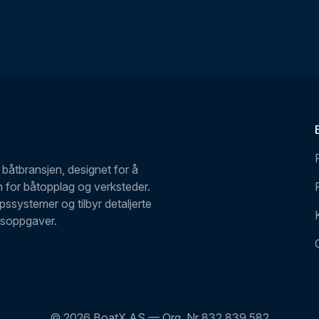
båtbransjen, designet for å
en for båtopplag og verksteder.
ssystemer og tilbyr detaljerte
dsoppgaver.
© 2026 BoatX AS — Org. Nr
832 839 582