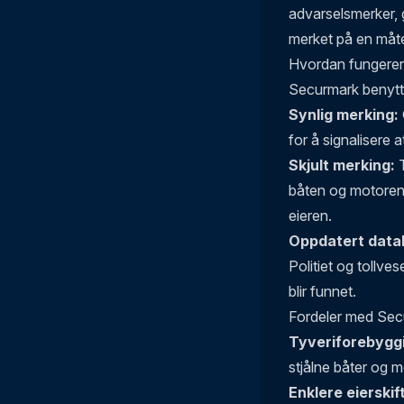
advarselsmerker, 
merket på en måte
Hvordan fungere
Securmark benytte
Synlig merking:
for å signalisere 
Skjult merking:
T
båten og motoren.
eieren.
Oppdatert data
Politiet og tollve
blir funnet.
Fordeler med Sec
Tyveriforebygg
stjålne båter og m
Enklere eierskif