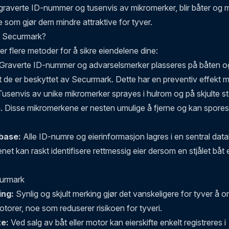
graverte ID-nummer og tusenvis av mikromerker, blir båter og 
 som gjør dem mindre attraktive for tyver.
r Securmark?
r flere metoder for å sikre eiendelene dine:
Graverte ID-nummer og advarselsmerker plasseres på båten 
at de er beskyttet av Securmark. Dette har en preventiv effekt m
usenvis av unike mikromerker sprayes i hulrom og på skjulte st
 Disse mikromerkene er nesten umulige å fjerne og kan spores t
base:
Alle ID-numre og eierinformasjon lagres i en sentral dat
senet kan raskt identifisere rettmessig eier dersom en stjålet båt 
urmark
ing:
Synlig og skjult merking gjør det vanskeligere for tyver å 
otorer, noe som reduserer risikoen for tyveri.
te:
Ved salg av båt eller motor kan eierskifte enkelt registreres i