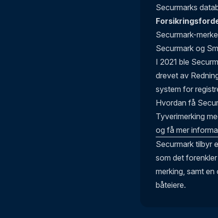
Securmarks databa
Forsikringsforde
Securmark-merked
Securmark og Små
I 2021 ble Securma
drevet av Redning
system for registr
Hvordan få Secu
Tyverimerking med
og få mer inform
Securmark tilbyr e
som det forenkler 
merking, samt en o
båteiere.