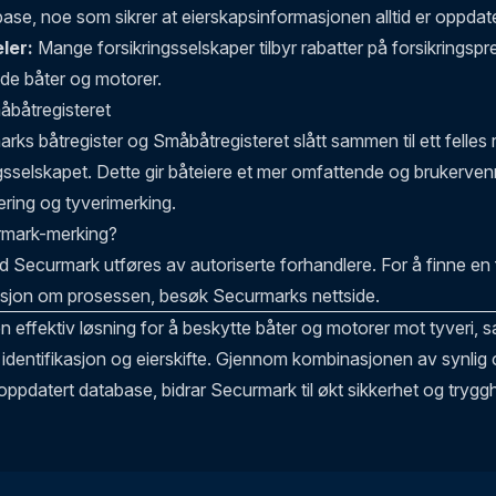
se, noe som sikrer at eierskapsinformasjonen alltid er oppdate
ler:
Mange forsikringsselskaper tilbyr rabatter på forsikringspr
e båter og motorer.
båtregisteret
rks båtregister og Småbåtregisteret slått sammen til ett felles r
sselskapet. Dette gir båteiere et mer omfattende og brukerven
ering og tyverimerking.
rmark-merking?
 Securmark utføres av autoriserte forhandlere. For å finne en
asjon om prosessen, besøk
Securmarks nettside
.
n effektiv løsning for å beskytte båter og motorer mot tyveri, s
identifikasjon og eierskifte. Gjennom kombinasjonen av synlig o
ppdatert database, bidrar Securmark til økt sikkerhet og tryggh