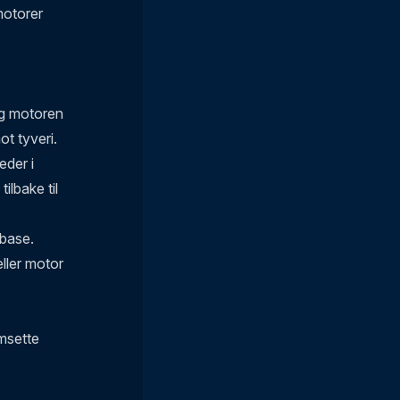
motorer
og motoren
ot tyveri.
eder i
ilbake til
abase.
eller motor
omsette